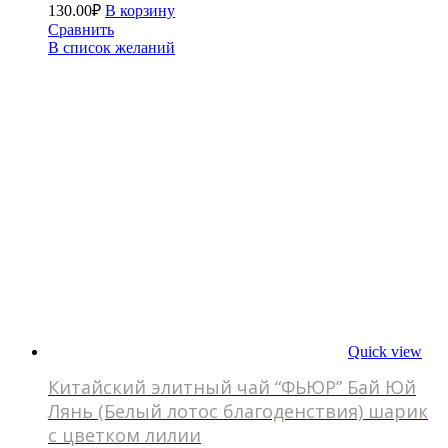
130.00
₽
В корзину
Сравнить
В список желаний
Quick view
Китайский элитный чай “ФЬЮР” Бай Юй
Лянь (Белый лотос благоденствия) шарик
с цветком лилии