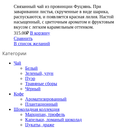
Связанный чай из провинции Фуцзянь. При
заваривании листья, скрученные в виде шарика,
распускаются, и появляется красная лилия. Настой
насыщенный, с цветочным ароматом и фруктовым
вкусом с легким карамельным оттенком.
315.00
₽
В корзину
Сравнить
В список желаний
Категории
Чай
Белый
Зеленый, улун
Пуэр
Травяные сборы
Чёрный
Кофе
Ароматизированный
Плантационный
Шоколадная коллекция
Марципан, трюфель
Капельки, ломаный шоколад
Цукаты, драже